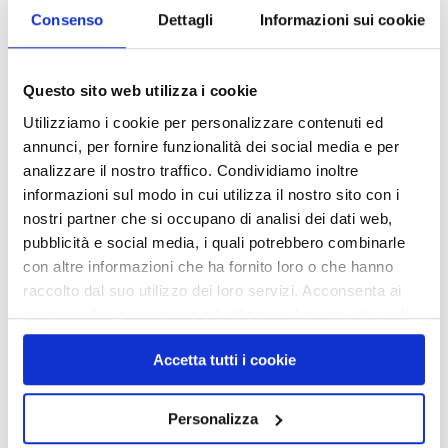
garantire il massimo confort di
Consenso
Dettagli
Informazioni sui cookie
guida.
SOSTITUZIONE PASTIGLIE
Questo sito web utilizza i cookie
FRENI
Utilizziamo i cookie per personalizzare contenuti ed
annunci, per fornire funzionalità dei social media e per
Sostituizione delle pastiglie per
analizzare il nostro traffico. Condividiamo inoltre
freni delle migliori marche con la
informazioni sul modo in cui utilizza il nostro sito con i
garanzia della massima
nostri partner che si occupano di analisi dei dati web,
affidabilità e sicurezza.
pubblicità e social media, i quali potrebbero combinarle
con altre informazioni che ha fornito loro o che hanno
SMONTAGGIO/MONTAGGIO
raccolto dal suo utilizzo dei loro servizi. Acconsenta ai
nostri cookie se continua ad utilizzare il nostro sito web.
PNEUMATICI
Accetta tutti i cookie
Con attrezzature di ultimissima
generazione operiamo con
tranquillità su qualsiasi tipo di
Personalizza
cerchi minimizzando la possibilità