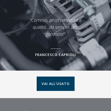
"Cortesia, professionalità e
qualità...da sempre una
Prof
garanzia!"
FRANCESCO CAPRIOLI
VAI ALL'USATO