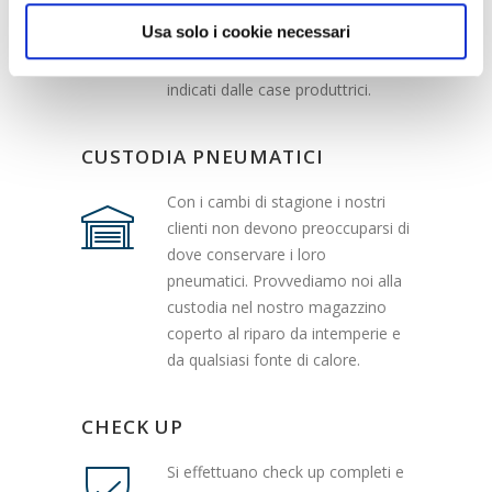
di arrecare danni allo stesso. I
Usa solo i cookie necessari
bulloni vengono serrati con chiave
dinamometrica rispettando i valori
indicati dalle case produttrici.
CUSTODIA PNEUMATICI
Con i cambi di stagione i nostri
clienti non devono preoccuparsi di
dove conservare i loro
pneumatici. Provvediamo noi alla
custodia nel nostro magazzino
coperto al riparo da intemperie e
da qualsiasi fonte di calore.
CHECK UP
Si effettuano check up completi e